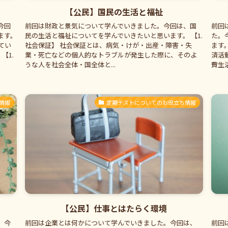
【公民】国民の生活と福祉
今回
前回は財政と景気について学んでいきました。今回は、国
前回
ます。
民の生活と福祉についてを学んでいきたいと思います。 【1.
た。
てい
社会保証】 社会保証とは、病気・けが・出産・障害・失
ます
【1.
業・死亡などの個人的なトラブルが発生した際に、そのよ
済活
うな人を社会全体・国全体と...
費生
情報
定期テストについてのお役立ち情報
【公民】仕事とはたらく環境
。今
前回は企業とは何かについて学んでいきました。今回は、
前回