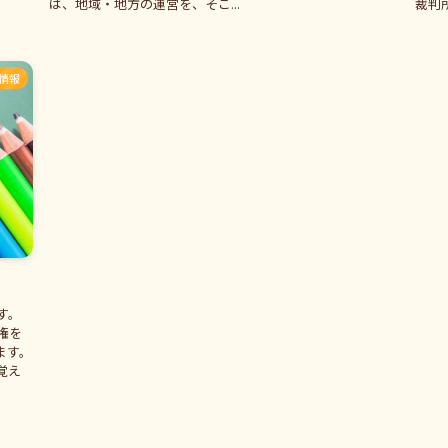
は、地域・地方の運営を、そこ...
裁判所
情報
す。
権を
ます。
覚え