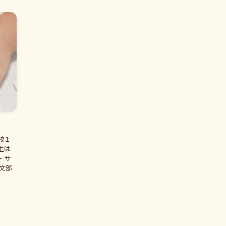
校１
生は
・サ
文部