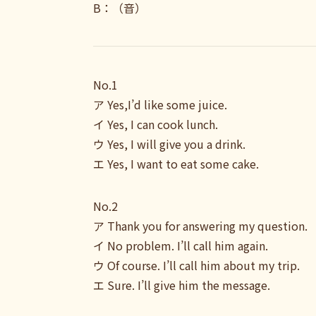
B：（音）
No.1
ア Yes,I’d like some juice.
イ Yes, I can cook lunch.
ウ Yes, I will give you a drink.
エ Yes, I want to eat some cake.
No.2
ア Thank you for answering my question.
イ No problem. I’ll call him again.
ウ Of course. I’ll call him about my trip.
エ Sure. I’ll give him the message.