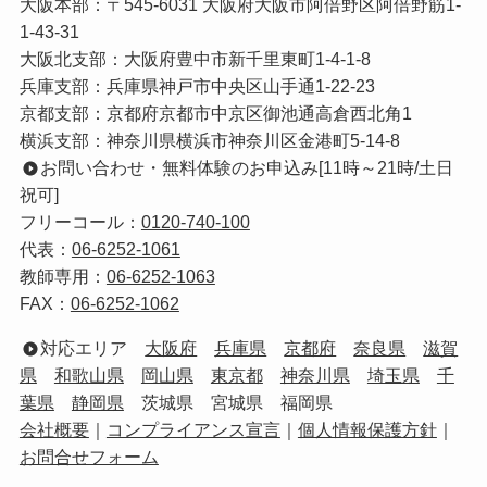
大阪本部：〒545-6031 大阪府大阪市阿倍野区阿倍野筋1-
1-43-31
大阪北支部：大阪府豊中市新千里東町1-4-1-8
兵庫支部：兵庫県神戸市中央区山手通1-22-23
京都支部：京都府京都市中京区御池通高倉西北角1
横浜支部：神奈川県横浜市神奈川区金港町5-14-8
お問い合わせ・無料体験のお申込み[11時～21時/土日
祝可]
フリーコール：
0120-740-100
代表：
06-6252-1061
教師専用：
06-6252-1063
FAX：
06-6252-1062
対応エリア
大阪府
兵庫県
京都府
奈良県
滋賀
県
和歌山県
岡山県
東京都
神奈川県
埼玉県
千
葉県
静岡県
茨城県 宮城県 福岡県
会社概要
｜
コンプライアンス宣言
｜
個人情報保護方針
｜
お問合せフォーム