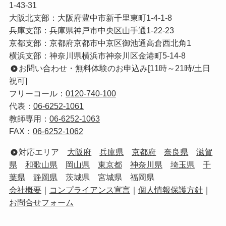
1-43-31
大阪北支部：大阪府豊中市新千里東町1-4-1-8
兵庫支部：兵庫県神戸市中央区山手通1-22-23
京都支部：京都府京都市中京区御池通高倉西北角1
横浜支部：神奈川県横浜市神奈川区金港町5-14-8
お問い合わせ・無料体験のお申込み[11時～21時/土日
祝可]
フリーコール：
0120-740-100
代表：
06-6252-1061
教師専用：
06-6252-1063
FAX：
06-6252-1062
対応エリア
大阪府
兵庫県
京都府
奈良県
滋賀
県
和歌山県
岡山県
東京都
神奈川県
埼玉県
千
葉県
静岡県
茨城県 宮城県 福岡県
会社概要
｜
コンプライアンス宣言
｜
個人情報保護方針
｜
お問合せフォーム