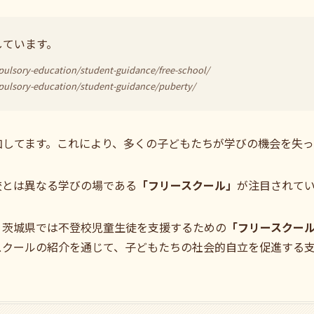
しています。
mpulsory-education/student-guidance/free-school/
mpulsory-education/student-guidance/puberty/
加してます。これにより、多くの子どもたちが学びの機会を失っ
校とは異なる学びの場である
「フリースクール」
が注目されて
、茨城県では不登校児童生徒を支援するための
「フリースクー
スクールの紹介を通じて、子どもたちの社会的自立を促進する