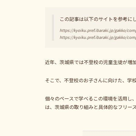
この記事は以下のサイトを参考に
https://kyoiku.pref.ibaraki.jp/gakko/co
https://kyoiku.pref.ibaraki.jp/gakko/co
近年、茨城県では不登校の児童生徒が増
そこで、不登校のお子さんに向けた、学
個々のペースで学べるこの環境を活用し
は、茨城県の取り組みと具体的なフリー