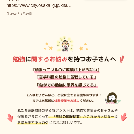
https://www.city.osaka.lg.jp/kita/…
2024年7月10日