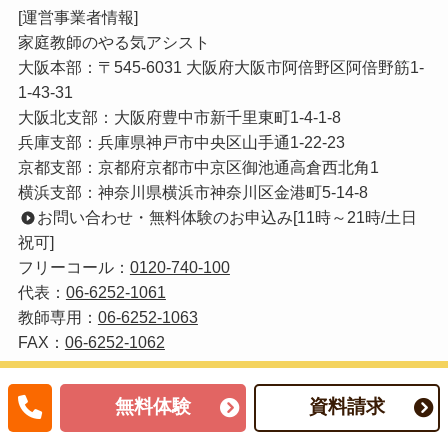
[運営事業者情報]
家庭教師のやる気アシスト
大阪本部：〒545-6031 大阪府大阪市阿倍野区阿倍野筋1-
1-43-31
大阪北支部：大阪府豊中市新千里東町1-4-1-8
兵庫支部：兵庫県神戸市中央区山手通1-22-23
京都支部：京都府京都市中京区御池通高倉西北角1
横浜支部：神奈川県横浜市神奈川区金港町5-14-8
お問い合わせ・無料体験のお申込み[11時～21時/土日
祝可]
フリーコール：
0120-740-100
代表：
06-6252-1061
教師専用：
06-6252-1063
FAX：
06-6252-1062
対応エリア
大阪府
兵庫県
京都府
奈良県
滋賀
無料体験
資料請求
県
和歌山県
岡山県
東京都
神奈川県
埼玉県
千
葉県
静岡県
茨城県 宮城県 福岡県