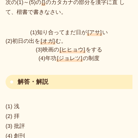
次の(1)～(5)の
[]
のカタカナの部分を漢字に直 し
て、楷書で書きなさい。
(1)知り合ってまだ日が
[アサ]
い
(2)初日の出を
[オガ]
む。
(3)映画の
[ヒヒョウ]
をする
(4)年功
[ジョレツ]
の制度
解答・解説
(1) 浅
(2) 拝
(3) 批評
(4) 創刊