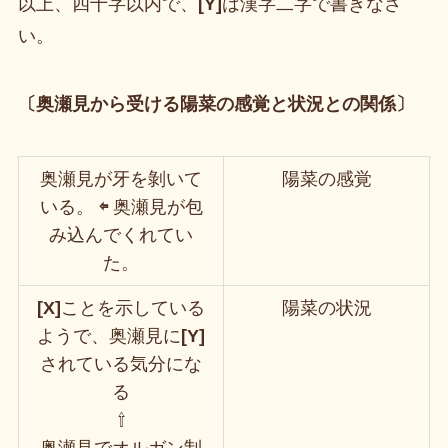
以上、四十字以内で、
[Y]
は漢字二字で書きなさ
い。
〔奥瀬見から受ける陽菜の感覚と状況との関係〕
奥瀬見が牙を剝いて
陽菜の感覚
いる。
⇦
奥瀬見が包
み込んでくれてい
た。
[X]
ことを示している
陽菜の状況
ようで、奥瀬見に
[Y]
されている気分にな
る
⇧
奥瀬見でオルガン制