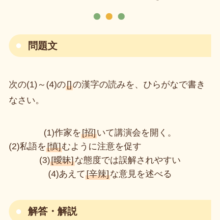
問題文
次の(1)～(4)の
[]
の漢字の読みを、ひらがなで書き
なさい。
(1)作家を
[招]
いて講演会を開く。
(2)私語を
[慎]
むように注意を促す
(3)
[曖昧]
な態度では誤解されやすい
(4)あえて
[辛辣]
な意見を述べる
解答・解説