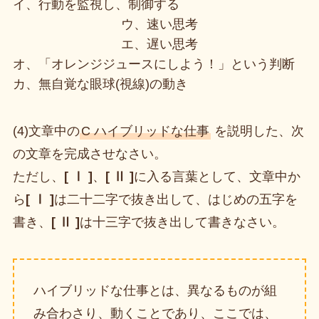
イ、行動を監視し、制御する
ウ、速い思考
エ、遅い思考
オ、「オレンジジュースにしよう！」という判断
カ、無自覚な眼球(視線)の動き
(4)文章中の
C ハイブリッドな仕事
を説明した、次
の文章を完成させなさい。
ただし、
[ Ⅰ ]
、
[ Ⅱ ]
に入る言葉として、文章中か
ら
[ Ⅰ ]
は二十二字で抜き出して、はじめの五字を
書き、
[ Ⅱ ]
は十三字で抜き出して書きなさい。
ハイブリッドな仕事とは、異なるものが組
み合わさり、動くことであり、ここでは、