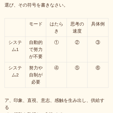
選び、その符号を書きなさい。
モード
はたら
思考の
具体例
き
速度
システ
自動的
①
②
③
ム1
で努力
が不要
システ
努力や
④
⑤
⑥
ム2
自制が
必要
ア、印象、直視、意志、感触を生み出し、供給す
る