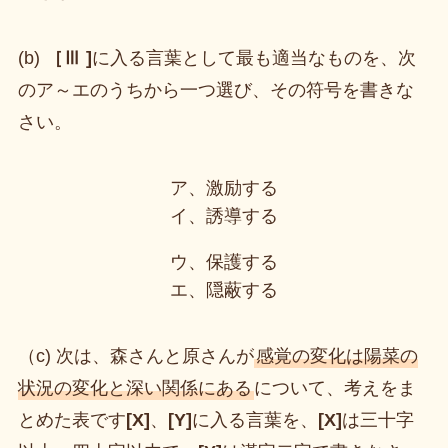
(b)
［Ⅲ ]
に入る言葉として最も適当なものを、次
のア～エのうちから一つ選び、その符号を書きな
さい。
ア、激励する
イ、誘導する
ウ、保護する
エ、隠蔽する
（c) 次は、森さんと原さんが
感覚の変化は陽菜の
状況の変化と深い関係にある
について、考えをま
とめた表です
[X]
、
[Y]
に入る言葉を、
[X]
は三十字