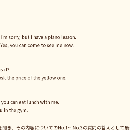
’m sorry, but I have a piano lesson.
. Yes, you can come to see me now.
s it?
sk the price of the yellow one.
, you can eat lunch with me.
u in the gym.
を聞き、その内容についてのNo.1～No.3の質問の答えとし