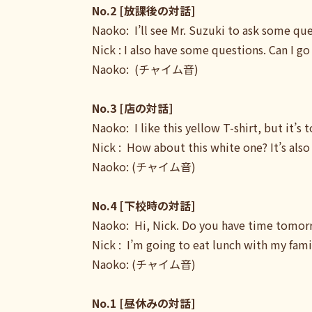
No.2 [放課後の対話]
Naoko: I’ll see Mr. Suzuki to ask some que
Nick : I also have some questions. Can I g
Naoko: (チャイム音)
No.3 [店の対話]
Naoko: I like this yellow T-shirt, but it’s
Nick : How about this white one? It’s als
Naoko: (チャイム音)
No.4 [下校時の対話]
Naoko: Hi, Nick. Do you have time tomor
Nick : I’m going to eat lunch with my famil
Naoko: (チャイム音)
No.1 [昼休みの対話]