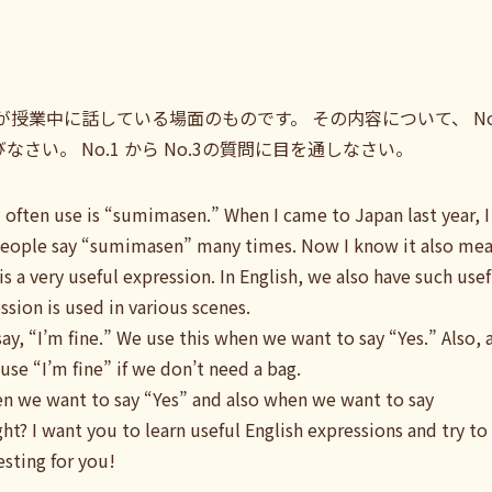
が授業中に話している場面のものです。 その内容について、 No
さい。 No.1 から No.3の質問に目を通しなさい。
I often use is “sumimasen.” When I came to Japan last year, 
y people say “sumimasen” many times. Now I know it also me
s a very useful expression. In English, we also have such usef
ssion is used in various scenes.
ay, “I’m fine.” We use this when we want to say “Yes.” Also, 
se “I’m fine” if we don’t need a bag.
hen we want to say “Yes” and also when we want to say
ght? I want you to learn useful English expressions and try t
esting for you!