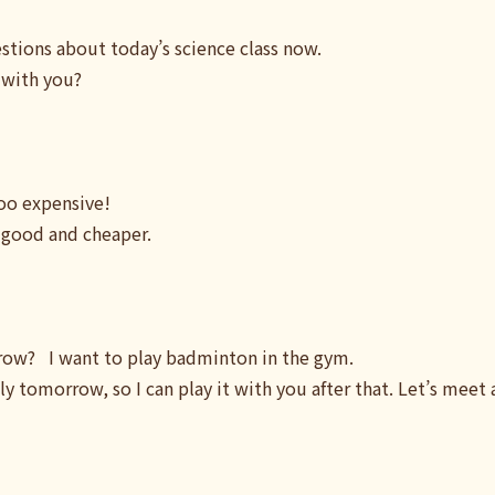
stions about today’s science class now.
o with you?
 too expensive!
o good and cheaper.
row? I want to play badminton in the gym.
y tomorrow, so I can play it with you after that. Let’s meet 