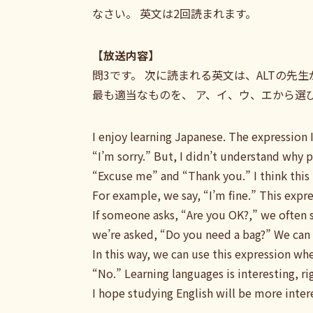
なさい。 英文は2回読まれます。
【放送内容】
問3です。 次に読まれる英文は、ALTの先生
最も適当なものを、 ア、イ、ウ、エから選びな
I enjoy learning Japanese. The expression 
“I’m sorry.” But, I didn’t understand wh
“Excuse me” and “Thank you.” I think this i
For example, we say, “I’m fine.” This expre
If someone asks, “Are you OK?,” we often s
we’re asked, “Do you need a bag?” We can u
In this way, we can use this expression w
“No.” Learning languages is interesting, ri
I hope studying English will be more inter