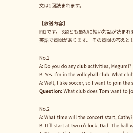
文は1回読まれます。
【放送内容】
問1です。 3題とも最初に短い対話が読ま
英語で質問があります。 その質問の答えと
No.1
A: Do you do any club activities, Megumi?
B: Yes. I’m in the volleyball club. What cl
A: Well, I like soccer, so I want to join the
Question:
What club does Tom want to jo
No.2
A: What time will the concert start, Cathy?
B: It’ll start at two o’clock, Dad. The hall 