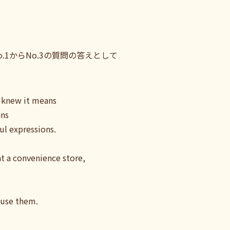
.1からNo.3の質問の答えとして
I knew it means
ans
ul expressions.
at a convenience store,
o use them.