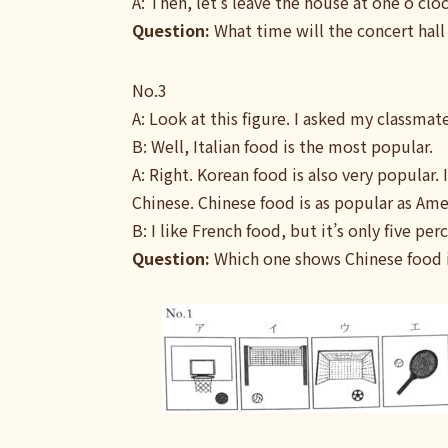
A: Then, let’s leave the house at one o’cloc
Question:
What time will the concert hal
No.3
A: Look at this figure. I asked my classma
B: Well, Italian food is the most popular.
A: Right. Korean food is also very popular.
Chinese. Chinese food is as popular as Ame
B: I like French food, but it’s only five per
Question:
Which one shows Chinese food i