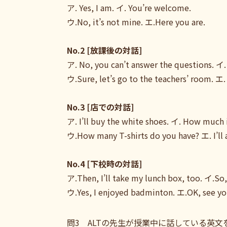
ア. Yes, I am. イ. You’re welcome.
ウ.No, it’s not mine. エ.Here you are.
No.2 [放課後の対話]
ア. No, you can’t answer the questions. イ. I
ウ.Sure, let’s go to the teachers’ room. エ
No.3 [店での対話]
ア. I’ll buy the white shoes. イ. How much i
ウ.How many T-shirts do you have? エ. I’ll a
No.4 [下校時の対話]
ア.Then, I’ll take my lunch box, too. イ.So
ウ.Yes, I enjoyed badminton. エ.OK, see yo
問3 ALTの先生が授業中に話している英文