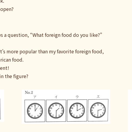
k.
l open?
tes a question, “What foreign food do you like?”
 It’s more popular than my favorite foreign food,
rican food.
cent!
n the figure?