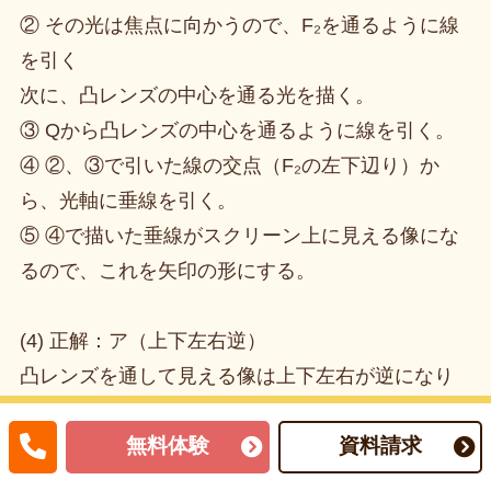
② その光は焦点に向かうので、F₂を通るように線
を引く
次に、凸レンズの中心を通る光を描く。
③ Qから凸レンズの中心を通るように線を引く。
④ ②、③で引いた線の交点（F₂の左下辺り）か
ら、光軸に垂線を引く。
⑤ ④で描いた垂線がスクリーン上に見える像にな
るので、これを矢印の形にする。
(4) 正解：ア（上下左右逆）
凸レンズを通して見える像は上下左右が逆になり
ます。
無料体験
資料請求