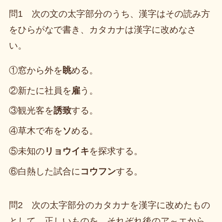
問1 次の文の太字部分のうち、漢字はその読み方
をひらがなで書き、カタカナは漢字に改めなさ
い。
①窓から外を
眺
める。
②新たに社員を
雇
う。
③観光客を
誘致
する。
④草木で布を
ソ
める。
⑤未知の
リョウイキ
を探求する。
⑥白熱した試合に
コウフン
する。
問2 次の太字部分のカタカナを漢字に改めたもの
として、正しいものを、それぞれ後のア～エから