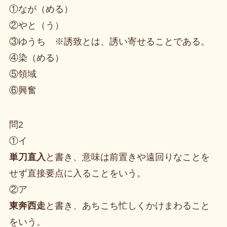
①なが（める）
②やと（う）
③ゆうち ※誘致とは、誘い寄せることである。
④染（める）
⑤領域
⑥興奮
問2
①イ
単刀直入
と書き、意味は前置きや遠回りなことを
せず直接要点に入ることをいう。
②ア
東奔西走
と書き、あちこち忙しくかけまわること
をいう。