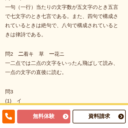
一句（一行）当たりの文字数が五文字のとき五言
で七文字のとき七言である。また、四句で構成さ
れているときは絶句で、八句で構成されていると
きは律詩である。
問2
二
着キ 草
一
花ニ
一二点では二点の文字をいったん飛ばして読み、
一点の文字の直後に読む。
問3
(1) イ
村里の動物や植物の生き生きした様子がえがかれ
無料体験
資料請求
ていることを読み取る。