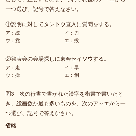
一つ選び、記号で答えなさい。
①説明に対してタン
トウ
直入に質問をする。
ア：統
イ：刀
ウ：党
エ：投
②発表会の会場探しに東奔セイ
ソウ
する。
ア：走
イ：早
ウ：操
エ：創
問3 次の行書で書かれた漢字を楷書で書いたと
き、総画数が最も多いものを、次のア～エから一
つ選び、記号で答えなさい。
省略