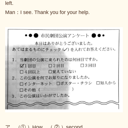
left.
Man：I see. Thank you for your help.
ア （① ）How （ ② ）second