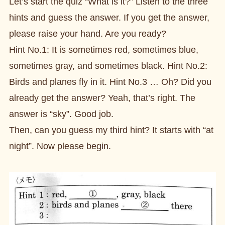
Let’s start the quiz “What is it?” Listen to the three
hints and guess the answer. If you get the answer,
please raise your hand. Are you ready?
Hint No.1: It is sometimes red, sometimes blue,
sometimes gray, and sometimes black. Hint No.2:
Birds and planes fly in it. Hint No.3 … Oh? Did you
already get the answer? Yeah, that’s right. The
answer is “sky”. Good job.
Then, can you guess my third hint? It starts with “at
night”. Now please begin.