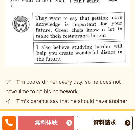
ア Tim cooks dinner every day, so he does not
have time to do his homework.
イ Tim’s parents say that he should have another
dream because a chef’s work is hard.
ウ Judy asks Tim and their parents for some
無料体験
資料請求
advice to make her restaurant better.