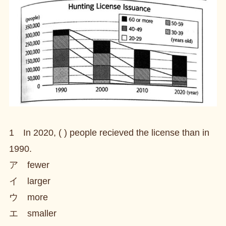
1 In 2020, ( ) people recieved the license than in
1990.
ア fewer
イ larger
ウ more
エ smaller