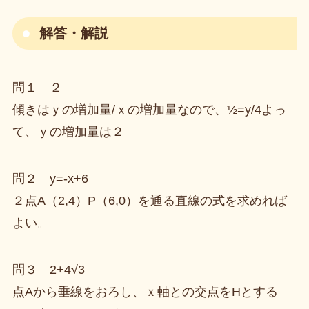
解答・解説
問１ ２
傾きはｙの増加量/ｘの増加量なので、½=y/4よっ
て、ｙの増加量は２
問２ y=-x+6
２点A（2,4）P（6,0）を通る直線の式を求めれば
よい。
問３ 2+4√3
点Aから垂線をおろし、ｘ軸との交点をHとする