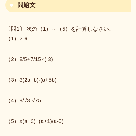
問題文
〔問1〕 次の（1）～（5）を計算しなさい。
（1）2-6
（2）8/5+7/15×(-3)
（3）3(2a+b)-(a+5b)
（4）9/√3-√75
（5）a(a+2)+(a+1)(a-3)