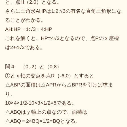
と、点H（2,0）となる。
さらに三角形AHPは1:2:√3の有名な直角三角形にな
ることがわかる。
AH:HP＝1:√3＝4:HP
これを解くと、HP=4√3となるので、点Pのｘ座標
は2+4√3である。
問４ （0,-2）と（0,8）
①とｘ軸の交点を点R（-6,0）とすると
△ABPの面積は△APRから△BPRを引けば求ま
り、
10×4×1/2-10×3×1/2=5である。
△ABQはｙ軸上の点なので、面積は
△ABQ＝2×BQ×1/2=BQとなる。