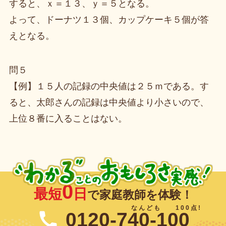
すると、ｘ＝１３、ｙ＝５となる。
よって、ドーナツ１３個、カップケーキ５個が答
えとなる。
問５
【例】１５人の記録の中央値は２５ｍである。す
ると、太郎さんの記録は中央値より小さいので、
上位８番に入ることはない。
0
最短
日
で家庭教師を体験！
0120-740-100