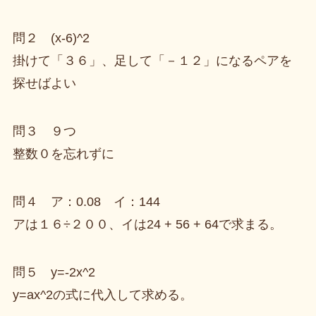
問２ (x-6)^2
掛けて「３６」、足して「－１２」になるペアを
探せばよい
問３ ９つ
整数０を忘れずに
問４ ア：0.08 イ：144
アは１６÷２００、イは24 + 56 + 64で求まる。
問５ y=-2x^2
y=ax^2の式に代入して求める。