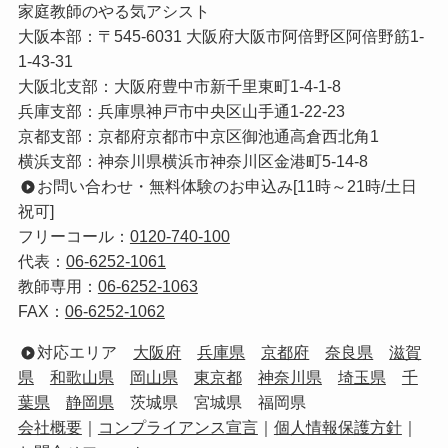
家庭教師のやる気アシスト
大阪本部：〒545-6031 大阪府大阪市阿倍野区阿倍野筋1-
1-43-31
大阪北支部：大阪府豊中市新千里東町1-4-1-8
兵庫支部：兵庫県神戸市中央区山手通1-22-23
京都支部：京都府京都市中京区御池通高倉西北角1
横浜支部：神奈川県横浜市神奈川区金港町5-14-8
お問い合わせ・無料体験のお申込み[11時～21時/土日
祝可]
フリーコール：
0120-740-100
代表：
06-6252-1061
教師専用：
06-6252-1063
FAX：
06-6252-1062
対応エリア
大阪府
兵庫県
京都府
奈良県
滋賀
県
和歌山県
岡山県
東京都
神奈川県
埼玉県
千
葉県
静岡県
茨城県 宮城県 福岡県
会社概要
｜
コンプライアンス宣言
｜
個人情報保護方針
｜