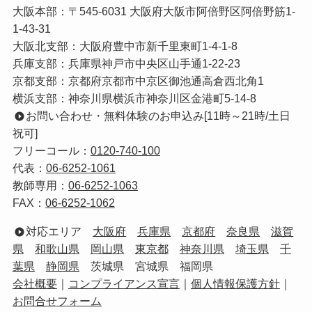
大阪本部：〒545-6031 大阪府大阪市阿倍野区阿倍野筋1-
1-43-31
大阪北支部：大阪府豊中市新千里東町1-4-1-8
兵庫支部：兵庫県神戸市中央区山手通1-22-23
京都支部：京都府京都市中京区御池通高倉西北角1
横浜支部：神奈川県横浜市神奈川区金港町5-14-8
お問い合わせ・無料体験のお申込み[11時～21時/土日
祝可]
フリーコール：
0120-740-100
代表：
06-6252-1061
教師専用：
06-6252-1063
FAX：
06-6252-1062
対応エリア
大阪府
兵庫県
京都府
奈良県
滋賀
県
和歌山県
岡山県
東京都
神奈川県
埼玉県
千
葉県
静岡県
茨城県 宮城県 福岡県
会社概要
｜
コンプライアンス宣言
｜
個人情報保護方針
｜
お問合せフォーム