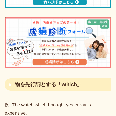
物を先行詞とする「Which」
例. The watch which I bought yesterday is
expensive.