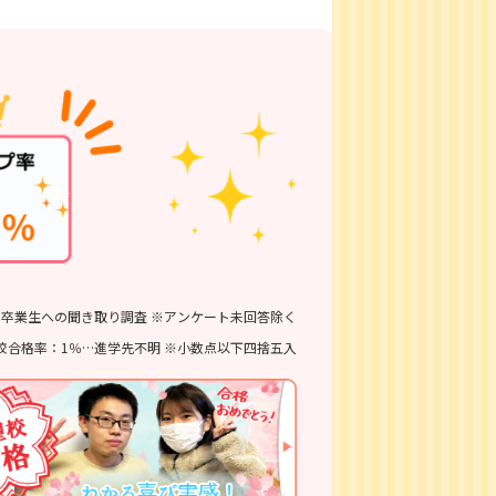
6 ※卒業生への聞き取り調査 ※アンケート未回答除く
校合格率：1％…進学先不明 ※小数点以下四捨五入