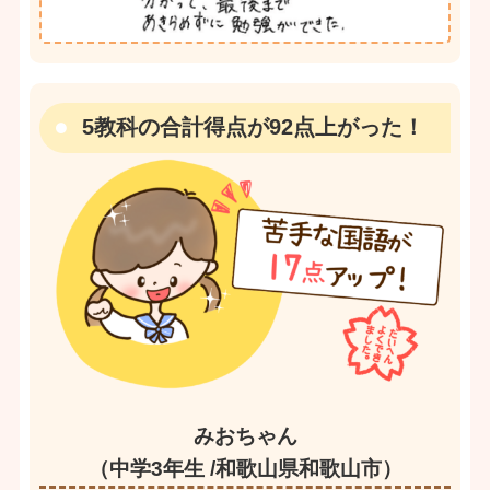
5教科の合計得点が92点上がった！
みおちゃん
（中学3年生 /和歌山県和歌山市）