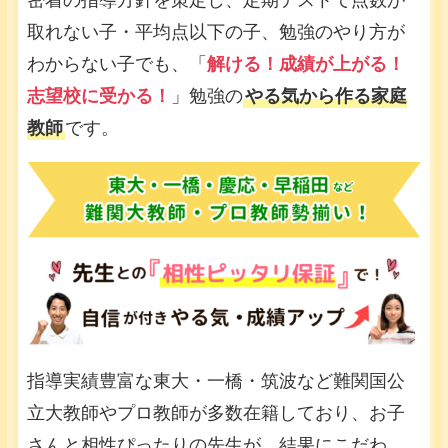
密着の指導方針を策定し、定期テストで点数が
取れない子・平均点以下の子、勉強のやり方が
わからない子でも、「
解ける！成績が上がる！
志望校に受かる！
」勉強の
やる気から作る家庭
教師
です。
指導実績豊富な東大・一橋・筑波など難関国公
立大教師やプロ教師が多数在籍しており、お子
さんと相性ぴったりの先生が、結果にこだわ