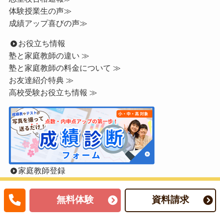
体験授業生の声≫
成績アップ喜びの声≫
お役立ち情報
塾と家庭教師の違い ≫
塾と家庭教師の料金について ≫
お友達紹介特典 ≫
高校受験お役立ち情報 ≫
家庭教師登録
家庭教師になりたい方へ ≫
無料体験
資料請求
塾代助成カードの利用が可能です。
大阪市塾代助成事業について≫