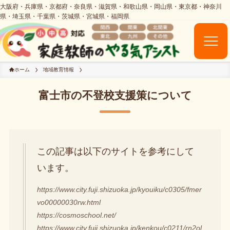
ホーム
地域教育情報
富士市の不登校支援策について
この記事は以下のサイトを参考にして
います。
https://www.city.fuji.shizuoka.jp/kyouiku/c0305/fmer
vo00000030rw.html
https://cosmoschool.net/
https://www.city.fuji.shizuoka.jp/kenkou/c0211/rn2ol