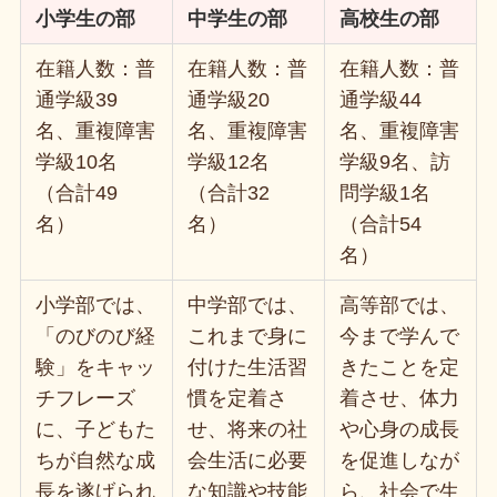
小学生の部
中学生の部
高校生の部
在籍人数：普
在籍人数：普
在籍人数：普
通学級39
通学級20
通学級44
名、重複障害
名、重複障害
名、重複障害
学級10名
学級12名
学級9名、訪
（合計49
（合計32
問学級1名
名）
名）
（合計54
名）
小学部では、
中学部では、
高等部では、
「のびのび経
これまで身に
今まで学んで
験」をキャッ
付けた生活習
きたことを定
チフレーズ
慣を定着さ
着させ、体力
に、子どもた
せ、将来の社
や心身の成長
ちが自然な成
会生活に必要
を促進しなが
長を遂げられ
な知識や技能
ら、社会で生