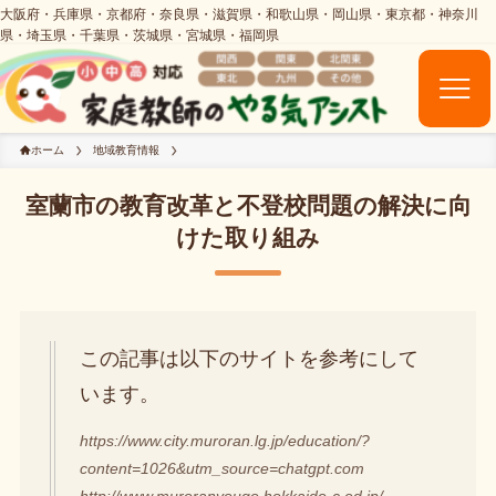
ホーム
地域教育情報
室蘭市の教育改革と不登校問題の解決に向
けた取り組み
この記事は以下のサイトを参考にして
います。
https://www.city.muroran.lg.jp/education/?
content=1026&utm_source=chatgpt.com