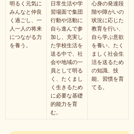
明るく元気に
日常生活や学
心身の発達段
みんなと仲良
習場面で集団
階や障がいの
く過ごし、一
行動や活動に
状況に応じた
人一人の将来
自ら進んで参
教育を行い、
につながる力
加し、充実し
自ら学ぶ意欲
を養う。
た学校生活を
を養い、たく
送る中で、社
ましく社会生
会や地域の一
活を送るため
員として明る
の知識、技
く、たくまし
能、習慣を育
く生きるため
てる。
に必要な基礎
的能力を育
む。