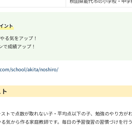
秋田県能代市の小学校・中学
イント
やる気をアップ！
ンで成績アップ！
.com/school/akita/noshiro/
スト
テストで点数が取れない子・平均点以下の子、勉強のやり方が
やる気から作る家庭教師です。毎日の予習復習の習慣づけを行