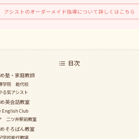
アシストのオーダーメイド指導について詳しくはこちら
目次
め塾・家庭教師
導学院 能代校
やる気アシスト
め英会話教室
e English Club
ニア 二ツ井駅前教室
めそろばん教室
記学校能代教場