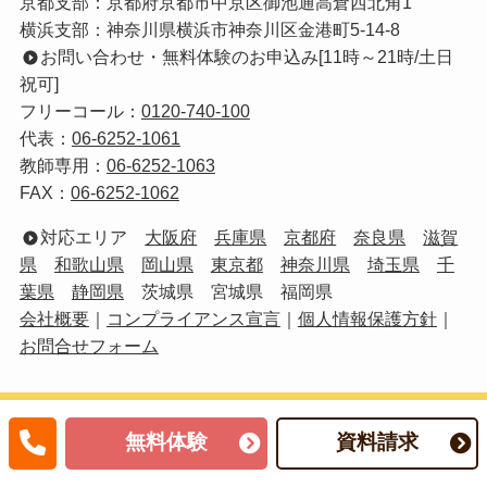
京都支部：京都府京都市中京区御池通高倉西北角1
横浜支部：神奈川県横浜市神奈川区金港町5-14-8
お問い合わせ・無料体験のお申込み[11時～21時/土日
祝可]
フリーコール：
0120-740-100
代表：
06-6252-1061
教師専用：
06-6252-1063
FAX：
06-6252-1062
対応エリア
大阪府
兵庫県
京都府
奈良県
滋賀
県
和歌山県
岡山県
東京都
神奈川県
埼玉県
千
葉県
静岡県
茨城県 宮城県 福岡県
会社概要
｜
コンプライアンス宣言
｜
個人情報保護方針
｜
お問合せフォーム
株式会社あすなろ
無料体験
資料請求