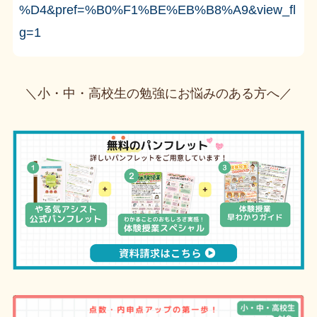
%D4&pref=%B0%F1%BE%EB%B8%A9&view_fl
g=1
＼小・中・高校生の勉強にお悩みのある方へ／