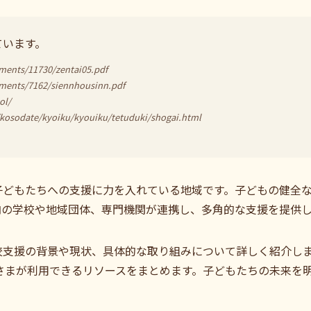
ています。
ments/11730/zentai05.pdf
uments/7162/siennhousinn.pdf
ol/
/kosodate/kyoiku/kyouiku/tetuduki/shogai.html
子どもたちへの支援に力を入れている地域です。子どもの健全
内の学校や地域団体、専門機関が連携し、多角的な支援を提供
支援の背景や現状、具体的な取り組みについて詳しく紹介しま
保護者さまが利用できるリソースをまとめます。子どもたちの未来