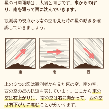
星の日周運動は、太陽と同じです。
東からのぼ
り、南を通って西に沈んでいきます。
観測者の視点から南の空を見た時の星の動きを確
認していきましょう。
上の３つの図は観測者から見た東の空、南の空、
西の空の星の軌道を表しています。ここから
東の
空は
右上がり
に
、
南の空は
右に向かって
、
西の空
は
右下がりに
進む
ことが分かります。