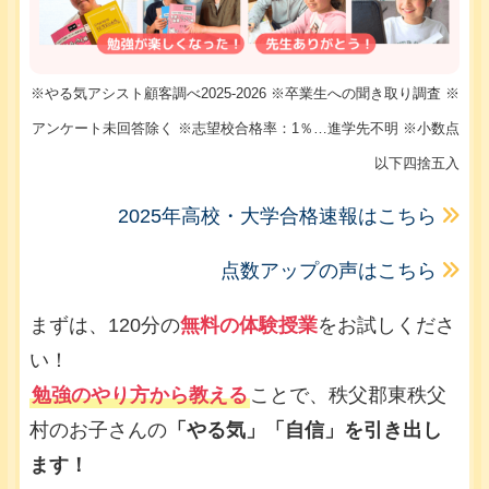
※やる気アシスト顧客調べ2025-2026 ※卒業生への聞き取り調査 ※
アンケート未回答除く ※志望校合格率：1％…進学先不明 ※小数点
以下四捨五入
2025年高校・大学合格速報はこちら
点数アップの声はこちら
まずは、120分の
無料の体験授業
をお試しくださ
い！
勉強のやり方から教える
ことで、秩父郡東秩父
村のお子さんの
「やる気」「自信」を引き出し
ます！