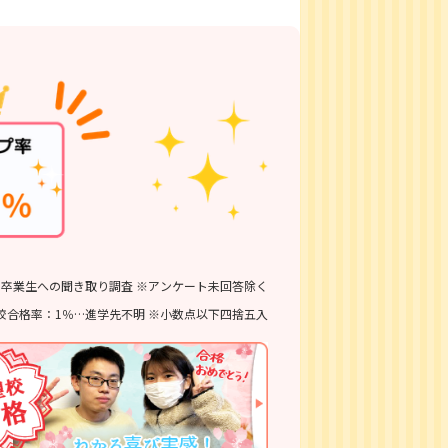
6 ※卒業生への聞き取り調査 ※アンケート未回答除く
校合格率：1％…進学先不明 ※小数点以下四捨五入