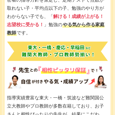
密着の指導方針を策定し、定期テストで点数が
取れない子・平均点以下の子、勉強のやり方が
わからない子でも、「
解ける！成績が上がる！
志望校に受かる！
」勉強の
やる気から作る家庭
教師
です。
指導実績豊富な東大・一橋・筑波など難関国公
立大教師やプロ教師が多数在籍しており、お子
さんと相性ぴったりの先生が、結果にこだわ