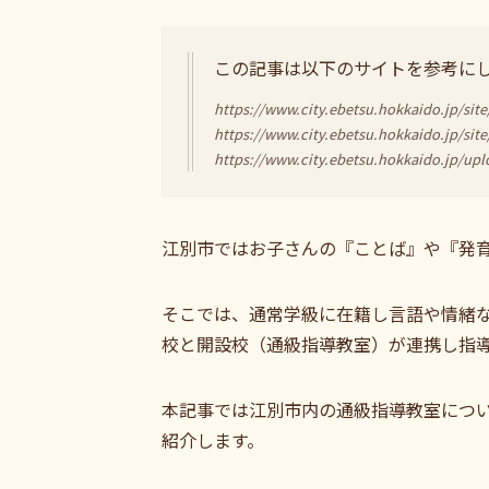
この記事は以下のサイトを参考に
https://www.city.ebetsu.hokkaido.jp/sit
https://www.city.ebetsu.hokkaido.jp/sit
https://www.city.ebetsu.hokkaido.jp/up
江別市ではお子さんの『ことば』や『発
そこでは、通常学級に在籍し言語や情緒
校と開設校（通級指導教室）が連携し指
本記事では江別市内の通級指導教室につ
紹介します。