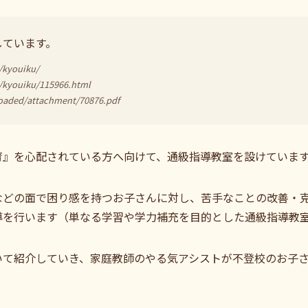
しています。
e/kyouiku/
e/kyouiku/115966.html
loaded/attachment/70876.pdf
育』を心配されている方へ向けて、通級指導教室を設けていま
などの面で困り感を持つお子さんに対し、苦手なことの改善・
導を行います（単なる学習や学力補充を目的とした通級指導
いて紹介していき、家庭教師のやる気アシストが不登校のお子