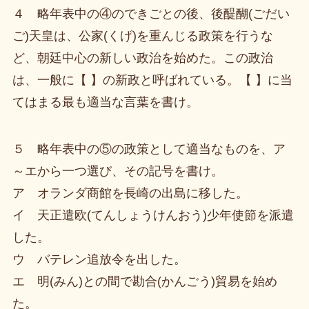
４ 略年表中の④のできごとの後、後醍醐(ごだい
ご)天皇は、公家(くげ)を重んじる政策を行うな
ど、朝廷中心の新しい政治を始めた。この政治
は、一般に【 】の新政と呼ばれている。【 】に当
てはまる最も適当な言葉を書け。
５ 略年表中の⑤の政策として適当なものを、ア
～エから一つ選び、その記号を書け。
ア オランダ商館を長崎の出島に移した。
イ 天正遣欧(てんしょうけんおう)少年使節を派遣
した。
ウ バテレン追放令を出した。
エ 明(みん)との間で勘合(かんごう)貿易を始め
た。