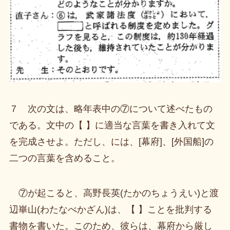
７ 次の文は、略年表中の⑦について述べたもの
である。文中の【 】に適当な言葉を書き入れて文
を完成させよ。ただし、には、[幕府]、[外国船]の
二つの言葉を含めること。
⑦が起こると、高野長英(たかのちょうえい)と渡
辺崋山(わたなべかざん)は、【 】ことを批判する
書物を書いた。このため、彼らは、幕府から厳し