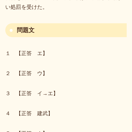
い処罰を受けた。
問題文
１ 【正答 エ】
２ 【正答 ウ】
３ 【正答 イ→エ】
４ 【正答 建武】