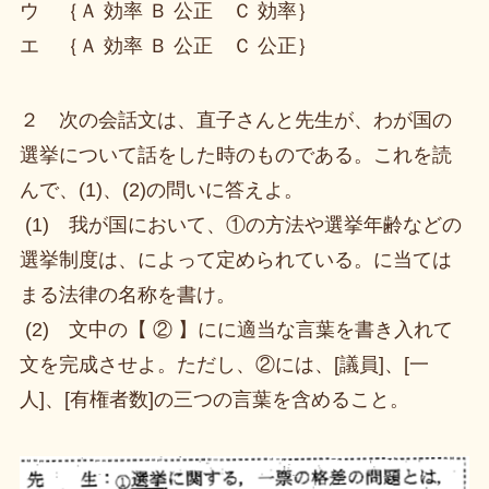
ウ ｛Ａ 効率 Ｂ 公正 Ｃ 効率｝
エ ｛Ａ 効率 Ｂ 公正 Ｃ 公正｝
２ 次の会話文は、直子さんと先生が、わが国の
選挙について話をした時のものである。これを読
んで、(1)、(2)の問いに答えよ。
(1) 我が国において、①の方法や選挙年齢などの
選挙制度は、によって定められている。に当ては
まる法律の名称を書け。
(2) 文中の【 ② 】にに適当な言葉を書き入れて
文を完成させよ。ただし、②には、[議員]、[一
人]、[有権者数]の三つの言葉を含めること。