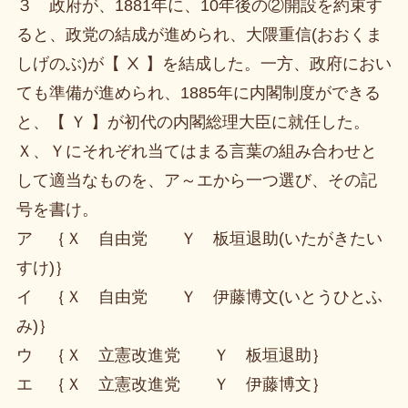
３ 政府が、1881年に、10年後の②開設を約束す
ると、政党の結成が進められ、大隈重信(おおくま
しげのぶ)が【 Ⅹ 】を結成した。一方、政府におい
ても準備が進められ、1885年に内閣制度ができる
と、【 Ｙ 】が初代の内閣総理大臣に就任した。
Ｘ、Ｙにそれぞれ当てはまる言葉の組み合わせと
して適当なものを、ア～エから一つ選び、その記
号を書け。
ア ｛Ｘ 自由党 Ｙ 板垣退助(いたがきたい
すけ)｝
イ ｛Ｘ 自由党 Ｙ 伊藤博文(いとうひとふ
み)｝
ウ ｛Ｘ 立憲改進党 Ｙ 板垣退助｝
エ ｛Ｘ 立憲改進党 Ｙ 伊藤博文｝