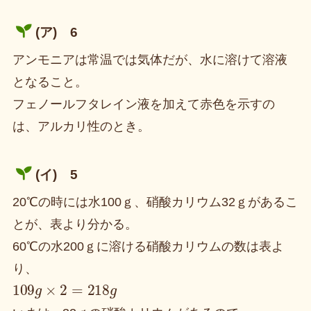
(ア) 6
アンモニアは常温では気体だが、水に溶けて溶液
となること。
フェノールフタレイン液を加えて赤色を示すの
は、アルカリ性のとき。
(イ) 5
20℃の時には水100ｇ、硝酸カリウム32ｇがあるこ
とが、表より分かる。
60℃の水200ｇに溶ける硝酸カリウムの数は表よ
り、
109
g
×
2
=
218
g