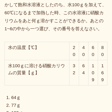
かして飽和水溶液としたのち、水100ｇを加えて、
60℃になるまで加熱した時、この水溶液に硝酸カ
リウムをあと何ｇ溶かすことができるか。あとの
1~6の中から一つ選び、その番号を答えなさい。
水の温度【℃】
2
4
6
8
0
0
0
0
水100ｇに溶ける硝酸カリウ
3
6
1
1
ムの質量【ｇ】
2
4
0
6
9
9
64ｇ
77ｇ