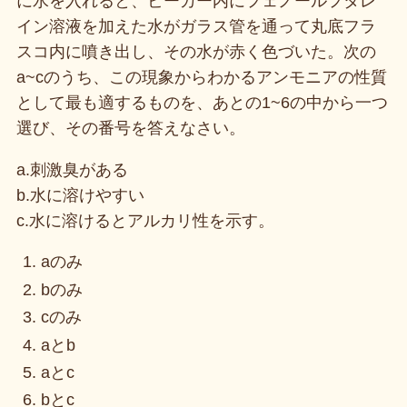
に水を入れると、ビーカー内にフェノールフタレ
イン溶液を加えた水がガラス管を通って丸底フラ
スコ内に噴き出し、その水が赤く色づいた。次の
a~cのうち、この現象からわかるアンモニアの性質
として最も適するものを、あとの1~6の中から一つ
選び、その番号を答えなさい。
a.刺激臭がある
b.水に溶けやすい
c.水に溶けるとアルカリ性を示す。
aのみ
bのみ
cのみ
aとb
aとc
bとc