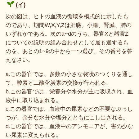
(イ)
次の図は、ヒトの血液の循環を模式的に示したも
のであり、期間W,X,Y,Zは肝臓、小腸、腎臓、肺の
いずれかである。次のa~dのうち、器官Xと器官Z
についての説明の組み合わせとして最も適するも
のを、あとの1~9の中から一つ選び、その番号を答
えなさい。
a.この器官では、多数の小さな袋状のつくりを通し
て、酸素と二酸化炭素の交換が行われる。
b.この器官では、栄養分や水分が主に吸収され、血
液中に取り込まれる。
c.この器官では、血液中の尿素などの不要なぶっし
つが、余分な水分や塩分とともにこし出される。
d.この器官では、血液中のアンモニアが、害の少な
い尿素に変えられる。