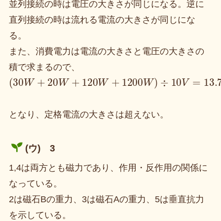
並列接続の時は電圧の大きさが同じになる。逆に
直列接続の時は流れる電流の大きさが同じにな
る。
また、消費電力は電流の大きさと電圧の大きさの
積で求まるので、
(
30
W
+
20
W
+
120
W
+
1200
W
)
÷
10
V
=
13.7
A
<
15
A
となり、定格電流の大きさは超えない。
(ウ) 3
1,4は両方とも磁力であり、作用・反作用の関係に
なっている。
2は磁石Bの重力、3は磁石Aの重力、5は垂直抗力
を示している。