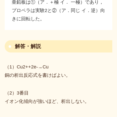
亜鉛板は①（ア．＋極 イ． 一極）であり，
プロペラは実験2と②（ア．同じ イ．逆）向
きに回転した。
解答・解説
（1）Cu2++2e-→Cu
銅の析出反応式を書けばよい。
（2）3番目
イオン化傾向が強いほど、析出しない。