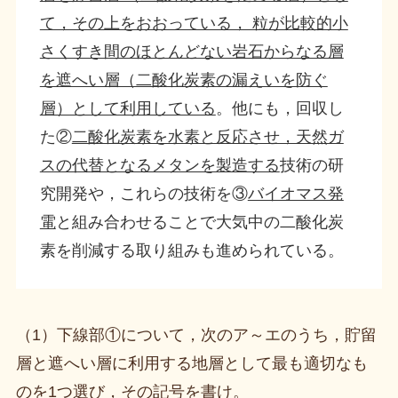
て，その上をおおっている， 粒が比較的小
さくすき間のほとんどない岩石からなる層
を遮へい層（二酸化炭素の漏えいを防ぐ
層）として利用している
。他にも，回収し
た②
二酸化炭素を水素と反応させ，天然ガ
スの代替となるメタンを製造する
技術の研
究開発や，これらの技術を③
バイオマス発
電
と組み合わせることで大気中の二酸化炭
素を削減する取り組みも進められている。
（1）下線部①について，次のア～エのうち，貯留
層と遮へい層に利用する地層として最も適切なも
のを1つ選び，その記号を書け。