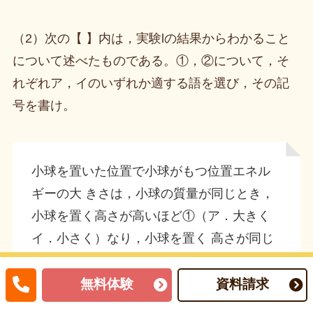
（2）次の【 】内は，実験lの結果からわかること
について述べたものである。①，②について，そ
れぞれア，イのいずれか適する語を選び，その記
号を書け。
小球を置いた位置で小球がもつ位置エネル
ギーの大 きさは，小球の質量が同じとき，
小球を置く高さが高いほど①（ア．大きく
イ．小さく）なり，小球を置く 高さが同じ
とき小球の質量が大きいほど②（ア．大き
無料体験
資料請求
く イ．小さく）なる。