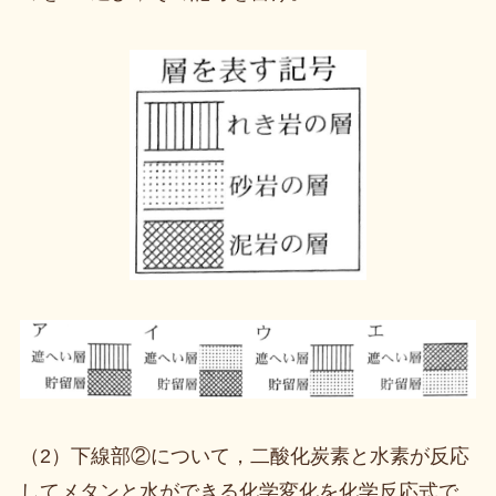
（2）下線部②について，二酸化炭素と水素が反応
してメタンと水ができる化学変化を化学反応式で