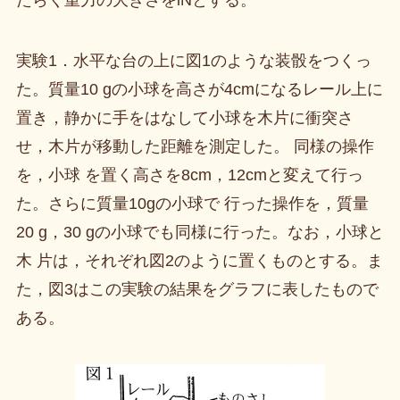
たらく重力の大きさをlNとする。
実験1．水平な台の上に図1のような装骰をつくっ
た。質量10 gの小球を高さが4cmになるレール上に
置き，静かに手をはなして小球を木片に衝突さ
せ，木片が移動した距離を測定した。 同様の操作
を，小球 を置く高さを8cm，12cmと変えて行っ
た。さらに質量10gの小球で 行った操作を，質量
20 g，30 gの小球でも同様に行った。なお，小球と
木 片は，それぞれ図2のように置くものとする。ま
た，図3はこの実験の結果をグラフに表したもので
ある。