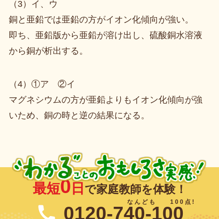
（3）イ、ウ
銅と亜鉛では亜鉛の方がイオン化傾向が強い。
即ち、亜鉛版から亜鉛が溶け出し、硫酸銅水溶液
から銅が析出する。
（4）①ア ②イ
マグネシウムの方が亜鉛よりもイオン化傾向が強
いため、銅の時と逆の結果になる。
0
最短
日
で家庭教師を体験！
0120-740-100