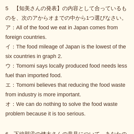
5 【知美さんの発表】の内容として合っているも
のを、次のアからオまでの中から1つ選びなさい。
ア：All of the food we eat in Japan comes from
foreign countries.
イ：The food mileage of Japan is the lowest of the
six countries in graph 2.
ウ：Tomomi says locally produced food needs less
fuel than imported food.
エ：Tomomi believes that reducing the food waste
from industry is more important.
オ：We can do nothing to solve the food waste
problem because it is too serious.
6 下線部④の健太さんの意見について、あなたの