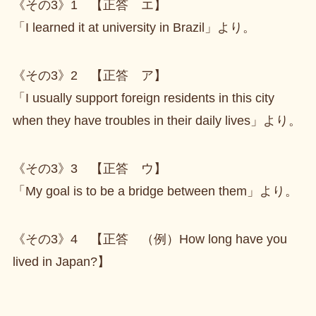
《その3》1 【正答 エ】
「I learned it at university in Brazil」より。
《その3》2 【正答 ア】
「I usually support foreign residents in this city
when they have troubles in their daily lives」より。
《その3》3 【正答 ウ】
「My goal is to be a bridge between them」より。
《その3》4 【正答 （例）How long have you
lived in Japan?】