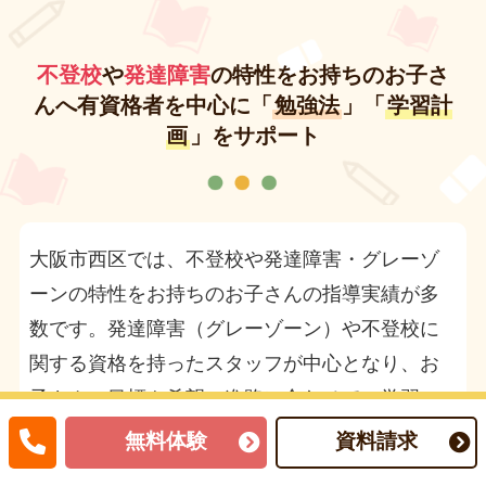
不登校
や
発達障害
の特性をお持ちのお子さ
んへ有資格者を中心に「
勉強法
」「
学習計
画
」をサポート
大阪市西区では、不登校や発達障害・グレーゾ
ーンの特性をお持ちのお子さんの指導実績が多
数です。発達障害（グレーゾーン）や不登校に
関する資格を持ったスタッフが中心となり、お
子さんの目標や希望の進路に合わせて、学習
面・習慣を指導、サポートしていきます。お子
無料体験
資料請求
さん一人ひとりの個性に合わせた適切なサポー