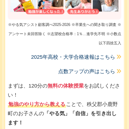
※やる気アシスト顧客調べ2025-2026 ※卒業生への聞き取り調査 ※
アンケート未回答除く ※志望校合格率：1％…進学先不明 ※小数点
以下四捨五入
2025年高校・大学合格速報はこちら
点数アップの声はこちら
まずは、120分の
無料の体験授業
をお試しくださ
い！
勉強のやり方から教える
ことで、秩父郡小鹿野
町のお子さんの
「やる気」「自信」を引き出し
ます！