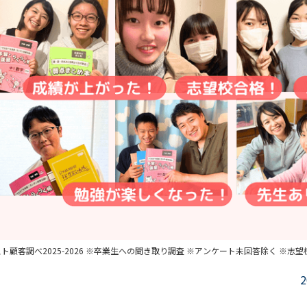
ト顧客調べ2025-2026 ※卒業生への聞き取り調査 ※アンケート未回答除く ※志