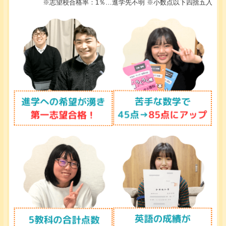
※志望校合格率：1％…進学先不明 ※小数点以下四捨五入