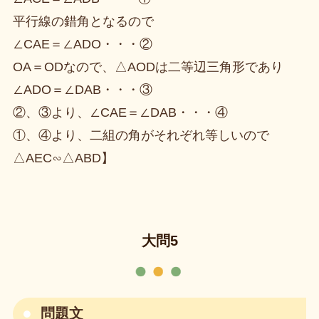
平行線の錯角となるので
∠CAE＝∠ADO・・・②
OA＝ODなので、△AODは二等辺三角形であり
∠ADO＝∠DAB・・・③
②、③より、∠CAE＝∠DAB・・・④
①、④より、二組の角がそれぞれ等しいので
△AEC∽△ABD】
大問5
問題文