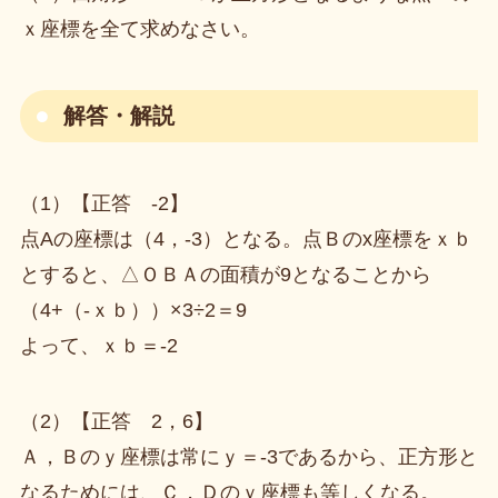
ｘ座標を全て求めなさい。
解答・解説
（1）【正答 -2】
点Aの座標は（4，-3）となる。点Ｂのx座標をｘｂ
とすると、△ＯＢＡの面積が9となることから
（4+（-ｘｂ））×3÷2＝9
よって、ｘｂ＝-2
（2）【正答 2，6】
Ａ，Ｂのｙ座標は常にｙ＝-3であるから、正方形と
なるためには、Ｃ，Ｄのｙ座標も等しくなる。