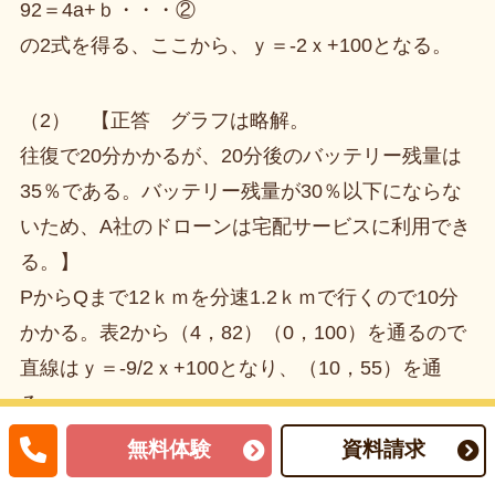
92＝4a+ｂ・・・②
の2式を得る、ここから、ｙ＝-2ｘ+100となる。
（2） 【正答 グラフは略解。
往復で20分かかるが、20分後のバッテリー残量は
35％である。バッテリー残量が30％以下にならな
いため、A社のドローンは宅配サービスに利用でき
る。】
PからQまで12ｋｍを分速1.2ｋｍで行くので10分
かかる。表2から（4，82）（0，100）を通るので
直線はｙ＝-9/2ｘ+100となり、（10，55）を通
る。
荷物を降ろした後は表1の直線なので（1）と同じ
無料体験
資料請求
傾きになるので（20，35）を通る。