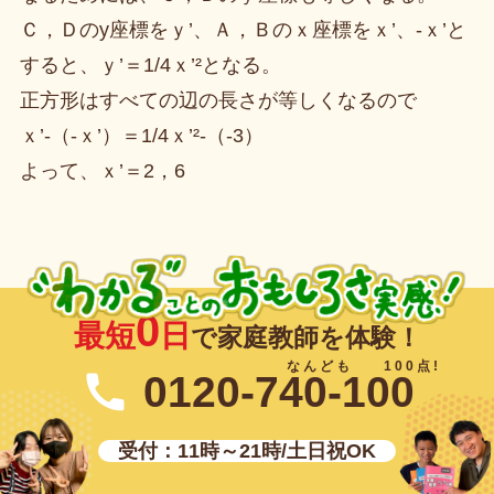
Ｃ，Ｄのy座標をｙ’、Ａ，Ｂのｘ座標をｘ’、-ｘ’と
すると、ｙ’＝1/4ｘ’²となる。
正方形はすべての辺の長さが等しくなるので
ｘ’-（-ｘ’）＝1/4ｘ’²-（-3）
よって、ｘ’＝2，6
0
最短
日
で家庭教師を体験！
0120-740-100
受付：11時～21時/土日祝OK