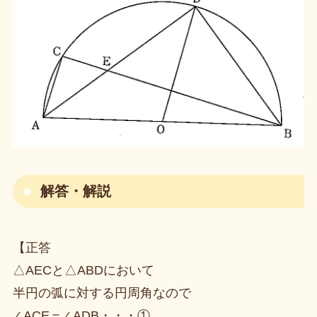
解答・解説
【正答
△AECと△ABDにおいて
半円の弧に対する円周角なので
∠ACE＝∠ADB・・・①