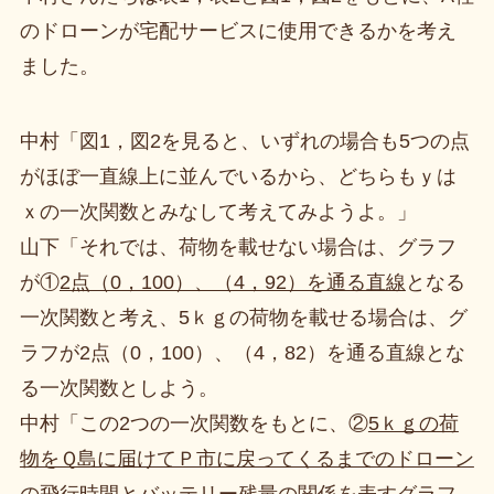
のドローンが宅配サービスに使用できるかを考え
ました。
中村「図1，図2を見ると、いずれの場合も5つの点
がほぼ一直線上に並んでいるから、どちらもｙは
ｘの一次関数とみなして考えてみようよ。」
山下「それでは、荷物を載せない場合は、グラフ
が①
2点（0，100）、（4，92）を通る直線
となる
一次関数と考え、5ｋｇの荷物を載せる場合は、グ
ラフが2点（0，100）、（4，82）を通る直線とな
る一次関数としよう。
中村「この2つの一次関数をもとに、②
5ｋｇの荷
物をＱ島に届けてＰ市に戻ってくるまでのドローン
の飛行時間とバッテリー残量の関係を表すグラフ