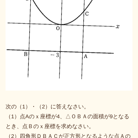
次の（1）・（2）に答えなさい。
（1）点Aのｘ座標が4、△ＯＢＡの面積が9となる
とき、点Ｂのｘ座標を求めなさい。
（2）四角形ＤＢＡＣが正方形となるような点Ａの