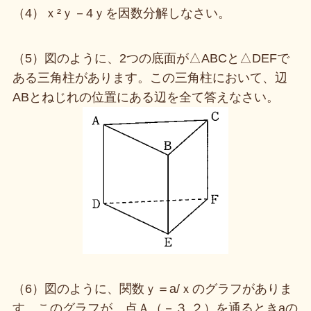
（4）ｘ²ｙ－4ｙを因数分解しなさい。
（5）図のように、2つの底面が△ABCと△DEFで
ある三角柱があります。この三角柱において、辺
ABとねじれの位置にある辺を全て答えなさい。
（6）図のように、関数ｙ＝a/ｘのグラフがありま
す。このグラフが、点Ａ（－３,２）を通るときaの