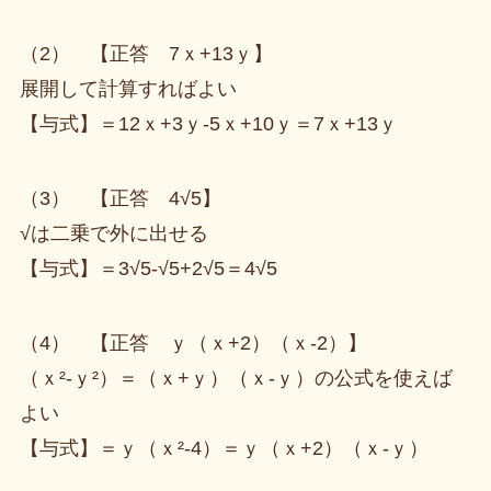
（2） 【正答 7ｘ+13ｙ】
展開して計算すればよい
【与式】＝12ｘ+3ｙ-5ｘ+10ｙ＝7ｘ+13ｙ
（3） 【正答 4√5】
√は二乗で外に出せる
【与式】＝3√5-√5+2√5＝4√5
（4） 【正答 ｙ（ｘ+2）（ｘ-2）】
（ｘ²-ｙ²）＝（ｘ+ｙ）（ｘ-ｙ）の公式を使えば
よい
【与式】＝ｙ（ｘ²-4）＝ｙ（ｘ+2）（ｘ-ｙ）