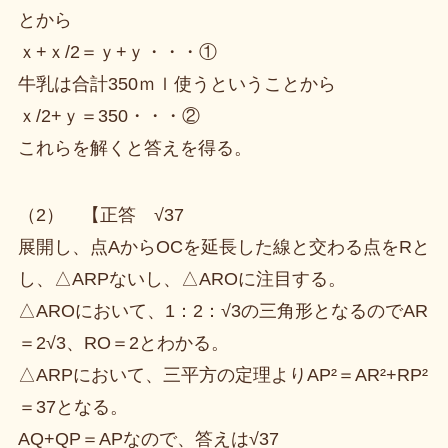
とから
ｘ+ｘ/2＝ｙ+ｙ・・・①
牛乳は合計350ｍｌ使うということから
ｘ/2+ｙ＝350・・・②
これらを解くと答えを得る。
（2） 【正答 √37
展開し、点AからOCを延長した線と交わる点をRと
し、△ARPないし、△AROに注目する。
△AROにおいて、1：2：√3の三角形となるのでAR
＝2√3、RO＝2とわかる。
△ARPにおいて、三平方の定理よりAP²＝AR²+RP²
＝37となる。
AQ+QP＝APなので、答えは√37