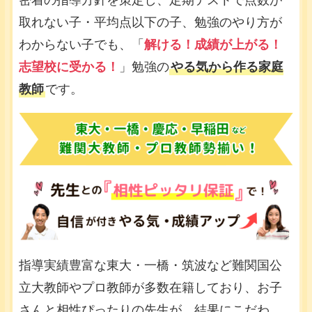
密着の指導方針を策定し、定期テストで点数が
取れない子・平均点以下の子、勉強のやり方が
わからない子でも、「
解ける！成績が上がる！
志望校に受かる！
」勉強の
やる気から作る家庭
教師
です。
指導実績豊富な東大・一橋・筑波など難関国公
立大教師やプロ教師が多数在籍しており、お子
さんと相性ぴったりの先生が、結果にこだわ