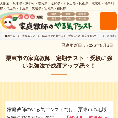
ホーム
指導エリア
滋賀県で定期テスト・受験に強い家庭教師なら！
栗東市の
最終更新日：2026年8月6日
栗東市の家庭教師｜定期テスト・受験に強
い勉強法で成績アップ続々！
家庭教師のやる気アシストでは、栗東市の地域