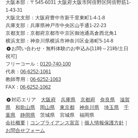
大阪本部：〒545-6031 大阪府大阪市阿倍野区阿倍野筋1-
1-43-31
大阪北支部：大阪府豊中市新千里東町1-4-1-8
兵庫支部：兵庫県神戸市中央区山手通1-22-23
京都支部：京都府京都市中京区御池通高倉西北角1
横浜支部：神奈川県横浜市神奈川区金港町5-14-8
お問い合わせ・無料体験のお申込み[11時～21時/土日
祝可]
フリーコール：
0120-740-100
代表：
06-6252-1061
教師専用：
06-6252-1063
FAX：
06-6252-1062
対応エリア
大阪府
兵庫県
京都府
奈良県
滋賀
県
和歌山県
岡山県
東京都
神奈川県
埼玉県
千
葉県
静岡県
茨城県 宮城県 福岡県
会社概要
｜
コンプライアンス宣言
｜
個人情報保護方針
｜
お問合せフォーム