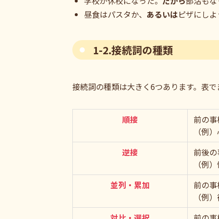
学校が休校になった。
だから
部活もな
昼食はパスタか、
あるいは
ピザにしよ
1-2.接続詞の種類
接続詞の種類は大きく6つあります。表で
順接
前の事
（例）
逆接
前後の
（例）
並列・累加
前の事
（例）
対比・選択
前の事