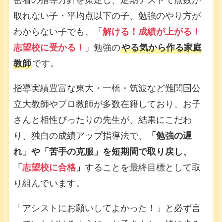
密着の指導方針を策定し、定期テストで点数が
取れない子・平均点以下の子、勉強のやり方が
わからない子でも、「
解ける！成績が上がる！
志望校に受かる！
」勉強の
やる気から作る家庭
教師
です。
指導実績豊富な東大・一橋・筑波など難関国公
立大教師やプロ教師が多数在籍しており、お子
さんと相性ぴったりの先生が、結果にこだわ
り、独自の成績アップ指導法で、
「勉強の遅
れ」や「苦手の克服」を短期間で取り戻し、
「
志望校に合格
」
することを最終目標として取
り組んでいます。
「アシストにお願いしてよかった！」と必ず言