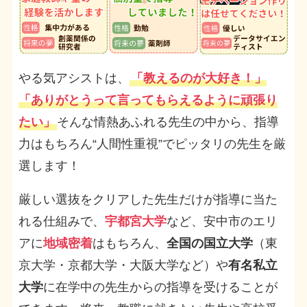
やる気アシストは、
「教えるのが大好き！」
「ありがとうって言ってもらえるように頑張り
たい」
そんな情熱あふれる先生の中から、指導
力はもちろん“人間性重視”でピッタリの先生を厳
選します！
厳しい選抜をクリアした先生だけが指導に当た
れる仕組みで、
宇都宮大学
など、安中市のエリ
アに
地域密着
はもちろん、
全国の国立大学
（東
京大学・京都大学・大阪大学など）や
有名私立
大学
に在学中の先生からの指導を受けることが