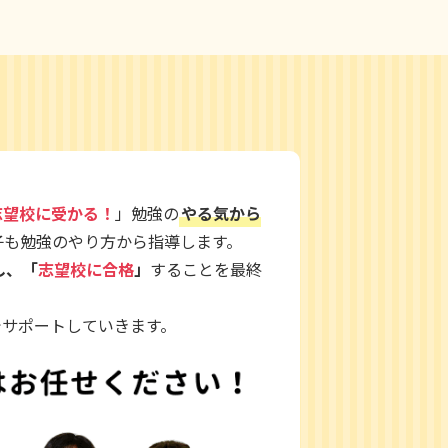
志望校に受かる！
」勉強の
やる気から
子も勉強のやり方から指導します。
し、「
志望校に合格
」
することを最終
でサポートしていきます。