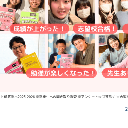
ト顧客調べ2025-2026 ※卒業生への聞き取り調査 ※アンケート未回答除く ※志