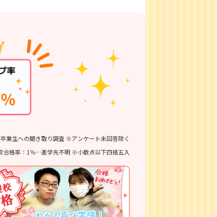
6 ※卒業生への聞き取り調査 ※アンケート未回答除く
校合格率：1％…進学先不明 ※小数点以下四捨五入