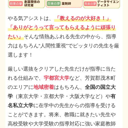
やる気アシストは、
「教えるのが大好き！」
「ありがとうって言ってもらえるように頑張り
たい」
そんな情熱あふれる先生の中から、指導
力はもちろん“人間性重視”でピッタリの先生を厳
選します！
厳しい選抜をクリアした先生だけが指導に当た
れる仕組みで、
宇都宮大学
など、芳賀郡茂木町
のエリアに
地域密着
はもちろん、
全国の国立大
学
（東京大学・京都大学・大阪大学など）や
有
名私立大学
に在学中の先生からの指導を受ける
ことができます。将来、教職に就きたい先生や
高校受験や大学受験の指導対応に強い家庭教師