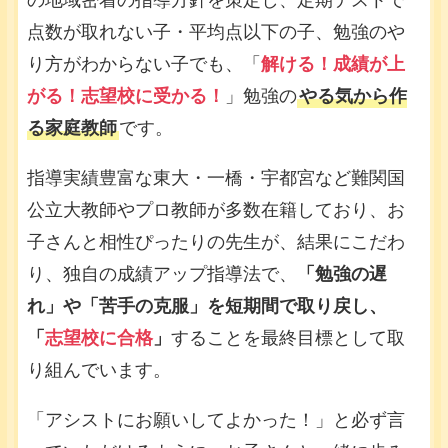
の地域密着の指導方針を策定し、定期テストで
点数が取れない子・平均点以下の子、勉強のや
り方がわからない子でも、「
解ける！成績が上
がる！志望校に受かる！
」勉強の
やる気から作
る家庭教師
です。
指導実績豊富な東大・一橋・宇都宮など難関国
公立大教師やプロ教師が多数在籍しており、お
子さんと相性ぴったりの先生が、結果にこだわ
り、独自の成績アップ指導法で、
「勉強の遅
れ」や「苦手の克服」を短期間で取り戻し、
「
志望校に合格
」
することを最終目標として取
り組んでいます。
「アシストにお願いしてよかった！」と必ず言