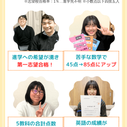
※志望校合格率：1％…進学先不明 ※小数点以下四捨五入